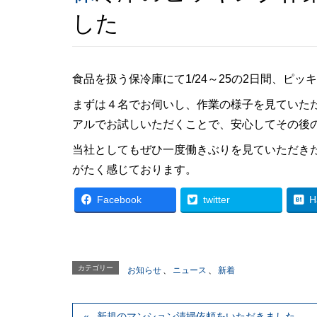
した
食品を扱う保冷庫にて1/24～25の2日間、ピ
まずは４名でお伺いし、作業の様子を見ていた
アルでお試しいただくことで、安心してその後
当社としてもぜひ一度働きぶりを見ていただき
がたく感じております。
Facebook
twitter
H
カテゴリー
お知らせ
、
ニュース
、
新着
新規のマンション清掃依頼をいただきました